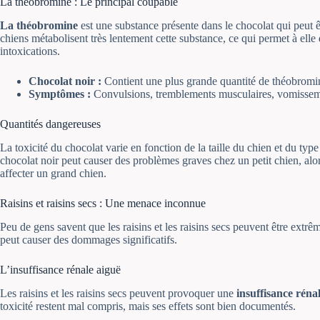
La théobromine : Le principal coupable
La théobromine
est une substance présente dans le chocolat qui peut ê
chiens métabolisent très lentement cette substance, ce qui permet à ell
intoxications.
Chocolat noir :
Contient une plus grande quantité de théobromine
Symptômes :
Convulsions, tremblements musculaires, vomissement
Quantités dangereuses
La toxicité du chocolat varie en fonction de la taille du chien et du typ
chocolat noir peut causer des problèmes graves chez un petit chien, alor
affecter un grand chien.
Raisins et raisins secs : Une menace inconnue
Peu de gens savent que les raisins et les raisins secs peuvent être ext
peut causer des dommages significatifs.
L’insuffisance rénale aiguë
Les raisins et les raisins secs peuvent provoquer une
insuffisance réna
toxicité restent mal compris, mais ses effets sont bien documentés.