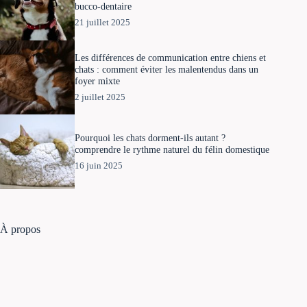
bucco-dentaire
21 juillet 2025
Les différences de communication entre chiens et
chats : comment éviter les malentendus dans un
foyer mixte
2 juillet 2025
Pourquoi les chats dorment-ils autant ?
comprendre le rythme naturel du félin domestique
16 juin 2025
À propos
Notre mission est de partager des conseils et des informations
pour le bien-être des animaux de compagnie : chiens, chats,
lapins, oiseaux, …
Explorons ensemble tous les moyens de rendre meilleure la