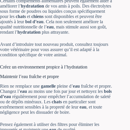
Certains compléments alimentaires peuvent également aider à
améliorer l’
hydratation
de vos amis à poils. Des électrolytes
sous forme de poudres ou liquides conçus spécifiquement
pour les
chats
et
chiens
sont disponibles et peuvent être
ajoutés à leur
bol d’eau
. Cela non seulement améliore la
qualité nutritionnelle de l’
eau
, mais stimule aussi son goût,
rendant l’
hydratation
plus attrayante.
Avant d’introduire tout nouveau produit, consultez toujours
votre vétérinaire pour vous assurer qu’il est adapté à la
condition spécifique de votre animal.
Créez un environnement propice à l’hydratation
Maintenir l’eau fraîche et propre
Rien ne remplace une
gamelle
pleine d’
eau
fraîche et propre.
Changez l’
eau
au moins une fois par jour et nettoyez les
bols
d’eau
régulièrement pour empêcher l’accumulation de saleté
ou de dépôts minéraux. Les
chats
en particulier sont
extrêmement sensibles à la propreté de leur
eau
, et toute
négligence peut les dissuader de boire.
Pensez également à utiliser des filtres pour éliminer les
impuretés et maintenir une
eau
de qualité.