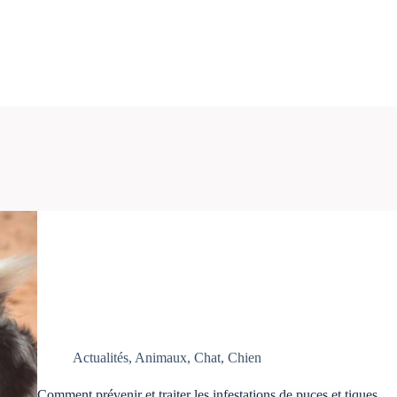
Actualités
,
Animaux
,
Chat
,
Chien
Comment prévenir et traiter les infestations de puces et tiques